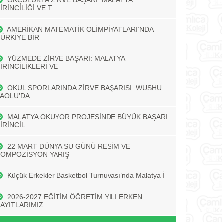
OKÇULUKTA ZİRVE BAŞARI: MALATYA
İRİNCİLİĞİ VE T
AMERİKAN MATEMATİK OLİMPİYATLARI’NDA
TÜRKİYE BİR
YÜZMEDE ZİRVE BAŞARI: MALATYA
İRİNCİLİKLERİ VE
OKUL SPORLARINDA ZİRVE BAŞARISI: WUSHU
TAOLU’DA
MALATYA OKUYOR PROJESİNDE BÜYÜK BAŞARI:
İRİNCİL
22 MART DÜNYA SU GÜNÜ RESİM VE
KOMPOZİSYON YARIŞ
Küçük Erkekler Basketbol Turnuvası’nda Malatya İ
2026-2027 EĞİTİM ÖĞRETİM YILI ERKEN
KAYITLARIMIZ