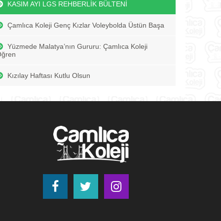
KASIM AYI LGS REHBERLİK BÜLTENİ
Çamlıca Koleji Genç Kızlar Voleybolda Üstün Başa
Yüzmede Malatya’nın Gururu: Çamlıca Koleji
Öğren
Kızılay Haftası Kutlu Olsun