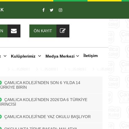
KK
IN
ÖN KAYIT
İletişim
z
Kulüplerimiz
Medya Merkezi
ÇAMLICA KOLEJİ’NDEN SON 6 YILDA 14
TÜRKİYE BİRİN
ÇAMLICA KOLEJİ’NDEN 2026’DA 6 TÜRKİYE
İRİNCİSİ
ÇAMLICA KOLEJİ'NDE YAZ OKULU BAŞLIYOR