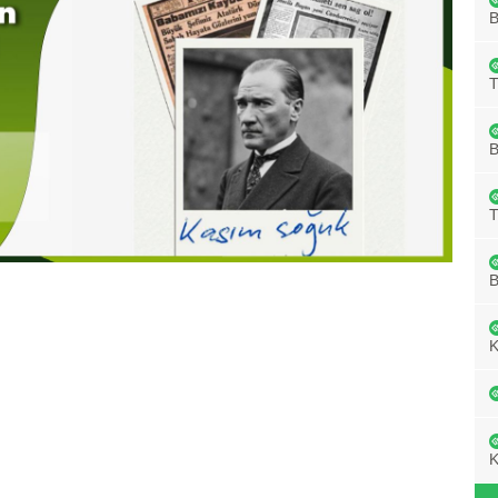
B
B
B