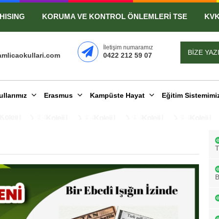
HISING
KORUMA VE KONTROL ÖNLEMLERİ TSE
KV
İletişim numaramız
BİZE YAZ
mlicaokullari.com
0422 212 59 07
ullarımız
Erasmus
Kampüste Hayat
Eğitim Sistemimi
B