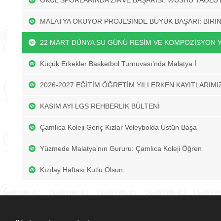
OKUL SPORLARINDA ZİRVE BAŞARISI: WUSHU TAOLU’
MALATYA OKUYOR PROJESİNDE BÜYÜK BAŞARI: BİRİN
22 MART DÜNYA SU GÜNÜ RESİM VE KOMPOZİSYON Y
Küçük Erkekler Basketbol Turnuvası’nda Malatya İ
2026-2027 EĞİTİM ÖĞRETİM YILI ERKEN KAYITLARIMI
KASIM AYI LGS REHBERLİK BÜLTENİ
Çamlıca Koleji Genç Kızlar Voleybolda Üstün Başa
Yüzmede Malatya’nın Gururu: Çamlıca Koleji Öğren
Kızılay Haftası Kutlu Olsun