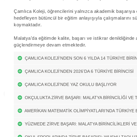
Çamlıca Koleji, öğrencilerini yalnızca akademik başarıya
hedefleyen bütüncül bir eğitim anlayışıyla çalışmalarını 
koymaktadır.
Malatya’da eğitimde kalite, başarı ve istikrar denildiğinde
güçlendirmeye devam etmektedir.
ÇAMLICA KOLEJİ’NDEN SON 6 YILDA 14 TÜRKİYE BİRİ
ÇAMLICA KOLEJİ’NDEN 2026’DA 6 TÜRKİYE BİRİNCİSİ
ÇAMLICA KOLEJİ'NDE YAZ OKULU BAŞLIYOR
OKÇULUKTA ZİRVE BAŞARI: MALATYA BİRİNCİLİĞİ VE 
AMERİKAN MATEMATİK OLİMPİYATLARI’NDA TÜRKİYE 
YÜZMEDE ZİRVE BAŞARI: MALATYA BİRİNCİLİKLERİ VE