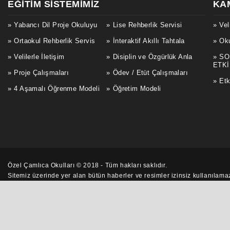
EĞITIM SISTEMIMIZ
KA
Yabancı Dil Proje Okuluyu
Lise Rehberlik Servisi
Vel
Ortaokul Rehberlik Servis
İnteraktif Akıllı Tahtala
Oku
Velilerle İletişim
Disiplin ve Özgürlük Anla
SO
ETKİ
Proje Çalışmaları
Ödev / Etüt Çalışmaları
Etk
4 Aşamalı Öğrenme Modeli
Öğretim Modeli
Özel Çamlıca Okulları © 2018 - Tüm hakları saklıdır.
Sitemiz üzerinde yer alan bütün
haberler
ve resimler izinsiz kullanılam