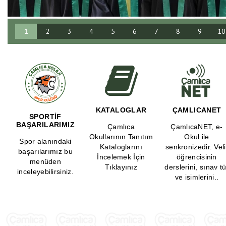
1
2
3
4
5
6
7
8
9
10
KATALOGLAR
ÇAMLICANET
SPORTIF
BAŞARILARIMIZ
Çamlıca
ÇamlıcaNET, e-
Okullarının Tanıtım
Okul ile
Spor alanındaki
Kataloglarını
senkronizedir. Veli
başarılarımız bu
İncelemek İçin
öğrencisinin
menüden
Tıklayınız
derslerini, sınav tü
inceleyebilirsiniz.
ve isimlerini..