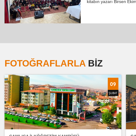
kitabın yazarı Birsen Ek
FOTOĞRAFLARLA
BIZ
09
ŞUBAT