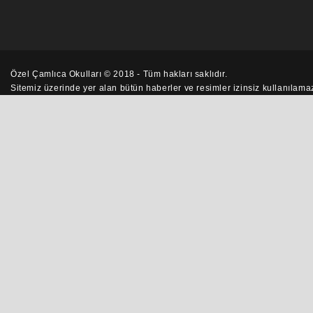
Özel Çamlıca Okulları © 2018 - Tüm hakları saklıdır.
Sitemiz üzerinde yer alan bütün
haberler
ve resimler izinsiz kullanılam