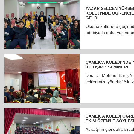
YAZAR SELCEN YÜKSEL
KOLEJI’NDE ÖĞRENCIL
GELDI
Okuma kültürünü güçlendi
edebiyatla daha yakında
ÇAMLICA KOLEJI’NDE 
İLETIŞIMI" SEMINERI
Doç. Dr. Mehmet Barış Yıl
velilerimize yönelik “Aile 
ÇAMLICA KOLEJI ÖĞRE
EKIM ÖZEN'LE SÖYLEŞ
Aura,Şirin gibi daha birç