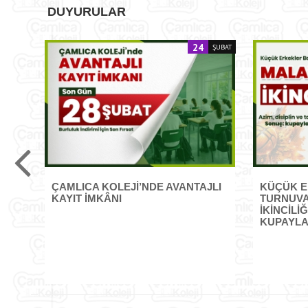
DUYURULAR
24
TEMMUZ
ŞUBAT
ÇAMLICA KOLEJİ’NDE AVANTAJLI
KÜÇÜK E
KAYIT İMKÂNI
TURNUVA
İKİNCİLİ
KUPAYLA