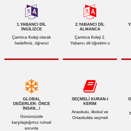
1.YABANCI DIL
2.YABANCI DIL
Y
İNGILIZCE
ALMANCA
Çamlıca Koleji olarak
Çamlıca Koleji 2.
hedefimiz, öğrenci
Yabancı dil öğretimi o
GLOBAL
SEÇMELI KURAN-I
O
DEĞERLER- ÖNCE
KERIM
İNSAN...!
Anaokulu, ilkokul ve
b
Günümüzde
Ortaokulda seçmeli
karşılaştığımız ruhsal
sorunla