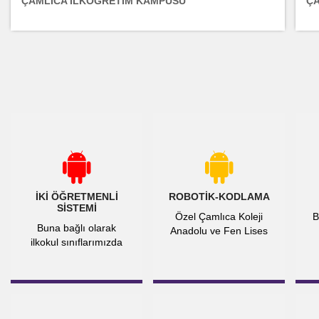
ÇAMLICA İLKÖĞRETİM KAMPÜSÜ
Ç
İKI ÖĞRETMENLI
ROBOTIK-KODLAMA
SISTEMI
Özel Çamlıca Koleji
B
Buna bağlı olarak
Anadolu ve Fen Lises
ilkokul sınıflarımızda